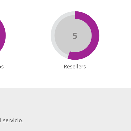
5
os
Resellers
 servicio.