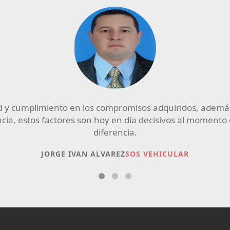
ico
“Hace ya varios años que soy cliente 
a
y eficiencia, además siempre qu