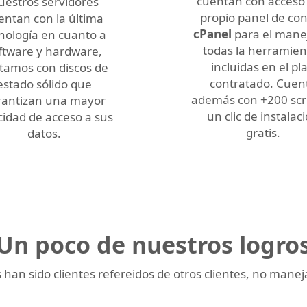
cuentan con acceso 
uestros servidores
propio panel de con
entan con la última
cPanel
para el mane
nología en cuanto a
todas la herramien
ftware y hardware,
incluidas en el pl
tamos con discos de
contratado. Cuen
estado sólido que
además con +200 scri
rantizan una mayor
un clic de instalac
cidad de acceso a sus
gratis.
datos.
Un poco de nuestros logro
 han sido clientes refereidos de otros clientes, no mane