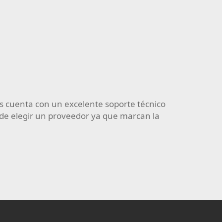
I
de la empresa Asesorar IT SAS y tengo que decir que sie
e he tenido dificultades me han brindado un soporte opo
RICARDO URBANO
FABRICANTES WEB - RESELLE