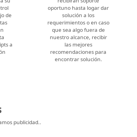
a su
recibirán soporte
trol
oportuno hasta logar dar
jo de
solución a los
tas
requerimientos o en caso
an
que sea algo fuera de
ta
nuestro alcance, recibir
pts a
las mejores
ión
recomendaciones para
encontrar solución.
s
jamos publicidad..