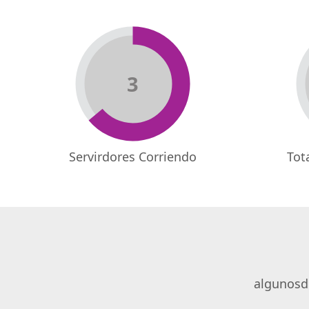
3
Servirdores Corriendo
Tot
algunosde